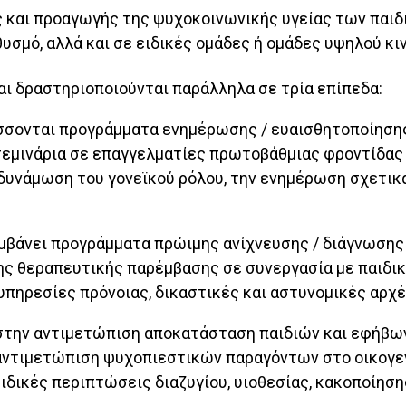
 και προαγωγής της ψυχοκοινωνικής υγείας των παιδι
υσμό, αλλά και σε ειδικές ομάδες ή ομάδες υψηλού κι
ι δραστηριοποιούνται παράλληλα σε τρία επίπεδα:
σσονται προγράμματα ενημέρωσης / ευαισθητοποίησης
σεμινάρια σε επαγγελματίες πρωτοβάθμιας φροντίδας 
νδυνάμωση του γονεϊκού ρόλου, την ενημέρωση σχετικ
μβάνει προγράμματα πρώιμης ανίχνευσης / διάγνωσης
ς θεραπευτικής παρέμβασης σε συνεργασία με παιδικο
υπηρεσίες πρόνοιας, δικαστικές και αστυνομικές αρχέ
 στην αντιμετώπιση αποκατάσταση παιδιών και εφήβων
αντιμετώπιση ψυχοπιεστικών παραγόντων στο οικογενε
δικές περιπτώσεις διαζυγίου, υιοθεσίας, κακοποίηση