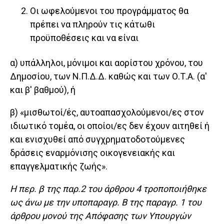
Οι ωφελούμενοι του προγράμματος θα
πρέπει να πληρούν τις κάτωθι
προϋποθέσεις και να είναι
α) υπάλληλοι, μόνιμοι και αορίστου χρόνου, του
Δημοσίου, των Ν.Π.Δ.Δ. καθώς και των Ο.Τ.Α. (α'
και β' βαθμού), ή
β) «μισθωτοί/ές, αυτοαπασχολούμενοι/ες στον
ιδιωτικό τομέα, οι οποίοι/ες δεν έχουν αιτηθεί ή
και ενισχυθεί από συγχρηματοδοτούμενες
δράσεις εναρμόνισης οικογενειακής και
επαγγελματικής ζωής».
Η περ. β της παρ.2 του άρθρου 4 τροποποιήθηκε
ως άνω με την υποπαραγρ. Β της παραγρ. 1 του
άρθρου μονού της Απόφασης των Υπουργών