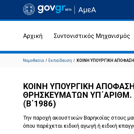
Μετάβαση
ΑμεΑ
στην
αρχική
σελίδα
του
ιστότοπου
Αρχική
Συντονιστικός Μηχανισμός
Νομοθεσία
Εκπαίδευση
ΚΟΙΝΗ ΥΠΟΥΡΓΙΚΗ ΑΠΟΦΑΣΗ 
ΚΟΙΝΗ ΥΠΟΥΡΓΙΚΗ ΑΠΟΦΑΣΗ 
ΘΡΗΣΚΕΥΜΑΤΩΝ ΥΠ΄ΑΡΙΘΜ. 15
(Β΄1986)
Την παροχή ακουστικών Βαρηκοΐας στους μα
όπου παρέχεται ειδι­κή αγωγή ή ειδική επαγ