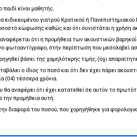
 παιδί είναι μαθητής.
α ειδικευμέ­νου γιατρού Κρατικού ή Πανεπιστημιακού
ποσοστό κώφωσης καθώς και ότι συνιστάται η χρήση α
 αναφέρε­ται ότι η προμήθεια των ακουστικών βαρηκοΐας
μένο φωτοαντίγραφο, στην περίπτωση που μεσολαβεί α
ρηγηθεί βάσει της χαμηλότερης τιμής, (όχι απαραίτητε
βάλει ο ίδιος το ποσό και ότι δεν έχει πάρει ακουστικ
α (04) τέσσερα χρόνια.
α ανα­φέρει ότι έχει κατατεθεί σε αυτόν το πρωτότυπ
α την προμήθεια αυτή.
ην δι­αφορά του ποσού, που χορηγήθηκε για φορολογικ