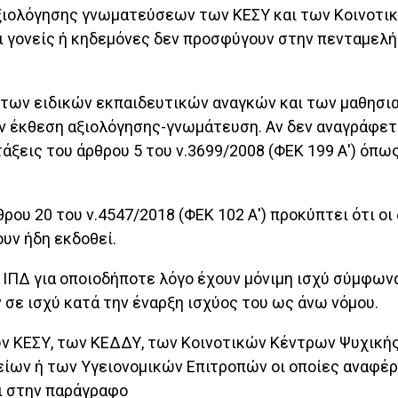
ιολόγησης γνωματεύσεων των ΚΕΣΥ και των Κοινοτικ
 οι γονείς ή κηδεμόνες δεν προσφύγουν στην πενταμελ
μό των ειδικών εκπαιδευτικών αναγκών και των μαθησ
ν έκθεση αξιολόγησης-γνωμάτευση. Αν δεν αναγράφετα
τάξεις του άρθρου 5 του ν.3699/2008 (ΦΕΚ 199 Α') όπω
θρου 20 του ν.4547/2018 (ΦΕΚ 102 Α') προκύπτει ότι οι
υν ήδη εκδοθεί.
ΙΠΔ για οποιοδήποτε λόγο έχουν μόνιμη ισχύ σύμφωνα μ
ν σε ισχύ κατά την έναρξη ισχύος του ως άνω νόμου.
ων ΚΕΣΥ, των ΚΕΔΔΥ, των Κοινοτικών Κέντρων Ψυχικής
ων ή των Υγειονομικών Επιτροπών οι οποίες αναφέρ
ι στην παράγραφο