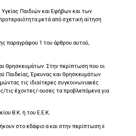
 Υγείας Παιδιών και Εφήβων και των
προτεραιότητα μετά από σχετική αίτηση
 της παραγράφου 1 του άρθρου αυτού,
 και Θρησκευμάτων. Στην περίπτωση που οι
γού Παιδείας, Έρευνας και Θρησκευμάτων
ιμώντας τις ιδιαίτερες συγκοινωνιακές
υς/τις έχοντες/-ουσες τα προβλεπόμενα για
ου Β.Κ. ή του Ε.Ε.Κ.
κουν στο εδάφιο α και στην περίπτωση ii