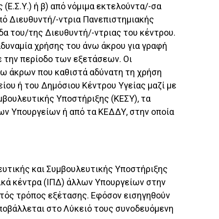
(Ε.Σ.Υ.) ή β) από νόμιμα εκτελούντα/-σα
 από Διευθυντή/-ντρια Πανεπιστημιακής
δα του/της Διευθυντή/-ντριας του κέντρου.
αδυναμία χρήσης του άνω άκρου για γραφή
ε την περίοδο των εξετάσεων. Οι
νω άκρων που καθιστά αδύνατη τη χρήση
ίου ή του Δημόσιου Κέντρου Υγείας μαζί με
μβουλευτικής Υποστήριξης (ΚΕΣΥ), τα
ων Υπουργείων ή από τα ΚΕΔΔΥ, στην οποία
ιδευτικής και Συμβουλευτικής Υποστήριξης
γικά κέντρα (ΙΠΔ) άλλων Υπουργείων στην
απτός τρόπος εξέτασης. Εφόσον εισηγηθούν
υποβάλλεται στο Λύκειό τους συνοδευόμενη