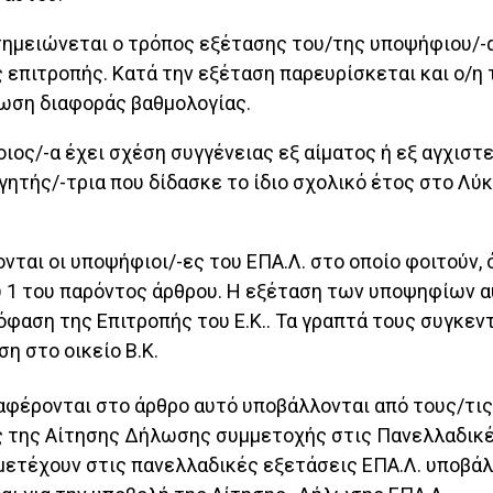
σημειώνεται ο τρόπος εξέτασης του/της υποψήφιου/-α
 επιτροπής. Κατά την εξέταση παρευρίσκεται και ο/η τ
τωση διαφοράς βαθμολογίας.
ιος/-α έχει σχέση συγγένειας εξ αίματος ή εξ αγχιστε
γητής/-τρια που δίδασκε το ίδιο σχολικό έτος στο Λύ
ονται οι υποψήφιοι/-ες του ΕΠΑ.Λ. στο οποίο φοιτούν,
ου 1 του παρόντος άρθρου. Η εξέταση των υποψηφίων α
όφαση της Επιτροπής του Ε.Κ.. Τα γραπτά τους συγκεν
η στο οικείο Β.Κ.
ναφέρονται στο άρθρο αυτό υποβάλλονται από τους/τι
 της Αίτησης Δήλωσης συμμετοχής στις Πανελλαδικές 
ετέχουν στις πανελλαδικές εξετάσεις ΕΠΑ.Λ. υποβάλ