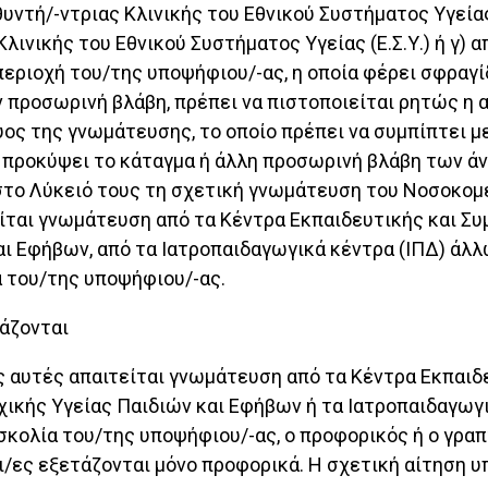
υντή/-ντριας Κλινικής του Εθνικού Συστήματος Υγείας 
λινικής του Εθνικού Συστήματος Υγείας (Ε.Σ.Υ.) ή γ)
περιοχή του/της υποψήφιου/-ας, η οποία φέρει σφραγί
ν προσωρινή βλάβη, πρέπει να πιστοποιείται ρητώς η 
ύος της γνωμάτευσης, το οποίο πρέπει να συμπίπτει μ
ς προκύψει το κάταγμα ή άλλη προσωρινή βλάβη των ά
 στο Λύκειό τους τη σχετική γνωμάτευση του Νοσοκομε
είται γνωμάτευση από τα Κέντρα Εκπαιδευτικής και Συ
αι Εφήβων, από τα Ιατροπαιδαγωγικά κέντρα (ΙΠΔ) άλλ
α του/της υποψήφιου/-ας.
τάζονται
σεις αυτές απαιτείται γνωμάτευση από τα Κέντρα Εκπα
υχικής Υγείας Παιδιών και Εφήβων ή τα Ιατροπαιδαγω
υσκολία του/της υποψήφιου/-ας, ο προφορικός ή ο γρ
/ες εξετάζονται μόνο προφορικά. Η σχετική αίτηση 