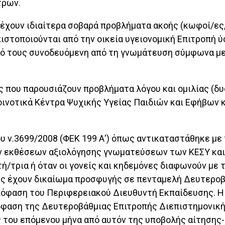
τρων.
 έχουν ιδιαίτερα σοβαρά προβλήματα ακοής (κωφοί/ες
πιστοποιούνται από την οικεία υγειονομική Επιτροπή 
ειό τους συνοδευόμενη από τη γνωμάτευση σύμφωνα με
ς που παρουσιάζουν προβλήματα λόγου και ομιλίας (δυ
Κοινοτικά Κέντρα Ψυχικής Υγείας Παιδιών και Εφήβων 
υ ν.3699/2008 (ΦΕΚ 199 Α') όπως αντικαταστάθηκε με τ
ν εκθέσεων αξιολόγησης γνωματεύσεων των ΚΕΣΥ και
τή/τρια ή όταν οι γονείς και κηδεμόνες διαφωνούν με
νες έχουν δικαίωμα προσφυγής σε πενταμελή Δευτερο
πόφαση του Περιφερειακού Διευθυντή Εκπαίδευσης. Η α
όφαση της Δευτεροβάθμιας Επιτροπής Διεπιστημονική
ς του επόμενου μήνα από αυτόν της υποβολής αίτησης