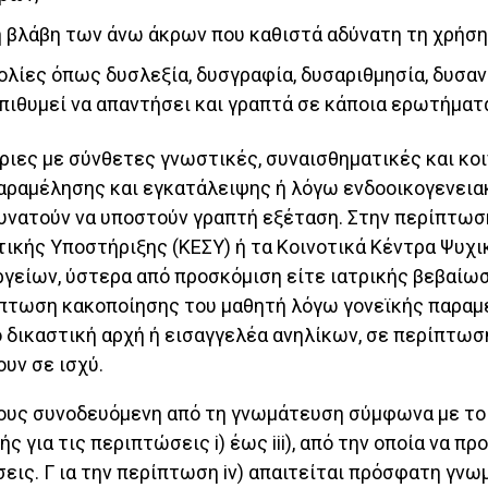
 βλάβη των άνω άκρων που καθιστά αδύνατη τη χρήση 
λίες όπως δυσλεξία, δυσγραφία, δυσαριθμησία, δυσαν
ιθυμεί να απαντήσει και γραπτά σε κάποια ερωτήματα
ριες με σύνθετες γνωστικές, συναισθηματικές και κο
αραμέλησης και εγκατάλειψης ή λόγω ενδοοικογενεια
δυνατούν να υποστούν γραπτή εξέταση. Στην περίπτωσ
τικής Υποστήριξης (ΚΕΣΥ) ή τα Κοινοτικά Κέντρα Ψυχι
ργείων, ύστερα από προσκόμιση είτε ιατρικής βεβαίω
ρίπτωση κακοποίησης του μαθητή λόγω γονεϊκής παραμ
ό δικαστική αρχή ή εισαγγελέα ανηλίκων, σε περίπτ
υν σε ισχύ.
τους συνοδευόμενη από τη γνωμάτευση σύμφωνα με το
ς για τις περιπτώσεις i) έως iii), από την οποία να π
σεις. Γ ια την περίπτωση iv) απαιτείται πρόσφατη γ