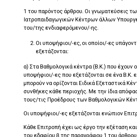
1 του παρόντος άρθρου. Οι γνωματεύσεις τω
Ιατροπαιδαγωγικών Κέντρων άλλων Υπουργεί
του/της ενδιαφερόμενου/-ης.
Οι υποψήφιοι/-ες, οι οποίοι/-ες υπάγον
εξετάζονται:
α) Στα Βαθμολογικά κέντρα (Β.Κ.) που έχουν
υποψήφιοι/-ες που εξετάζονται σε ένα Β.Κ.
μπορούν να ορίζονται Ειδικά Εξεταστικά Κέν
συνθήκες κάθε περιοχής. Με την ίδια απόφασ
τους/τις Προέδρους των Βαθμολογικών Κέν
Οι υποψήφιοι/-ες εξετάζονται ενώπιον Επιτρ
Κάθε Επιτροπή έχει ως έργο την εξέταση κα
του εδαφίου β της παραγράφου 1 του άρθρου