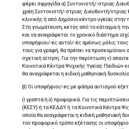
φέρει σφραγίδα α) Συντονιστή/-στριας Διευθ
χρέη Συντονιστή/-στριας Διευθυντή/ντριας Κ
κλινικής ή από Δημόσιο κέντρο υγείας στην 
Στη γνωμάτευση, εκτός από το κάταγμα ή τη
και να αναγράφεται το χρονικό διάστημα ισχ
υποψήφιοι/-ες αυτοί/-ές αμέσως μόλις του
τους για γραφή, θα πρέπει να προσκομίσουν
σχετική αίτηση. Για την περίπτωση ν) απαιτ
Κοινοτικά Κέντρα Ψυχικής Υγείας Παιδιών κ
θα αναγράφεται η ειδική μαθησιακή δυσκολί
β) Οι υποψήφιοι/-ες με φάσμα αυτισμού εξε
i) γραπτά ή ii) προφορικά. Για τις περιπτώ
(ΚΕΣΥ) ή τα ΚΕΔΔΥ ή τα Κοινοτικά Κέντρα Ψ
οποία θα αναγράφεται η ειδική μαθησιακή δ
τον προφορικό τρόπο εξέτασης οι υποψήφιοι