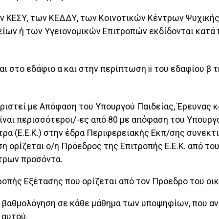
ν ΚΕΣΥ, των ΚΕΔΔΥ, των Κοινοτικών Κέντρων Ψυχικής
ων ή των Υγειονομικών Επιτροπών εκδίδονται κατά 
ται στο εδάφιο α και στην περίπτωση ii του εδαφίου β
 οριστεί με Απόφαση του Υπουργού Παιδείας, Έρευνας
 είναι περισσότεροι/-ες από 80 με απόφαση του Υπουρ
τρα (Ε.Ε.Κ.) στην έδρα Περιφερειακής Εκπ/σης συνεκτ
η ορίζεται ο/η Πρόεδρος της Επιτροπής Ε.Ε.Κ. από το
τρων προσόντα.
οπής Εξέτασης που ορίζεται από τον Πρόεδρο του οικεί
ι βαθμολόγηση σε κάθε μάθημα των υποψηφίων, που ανή
 αυτού.