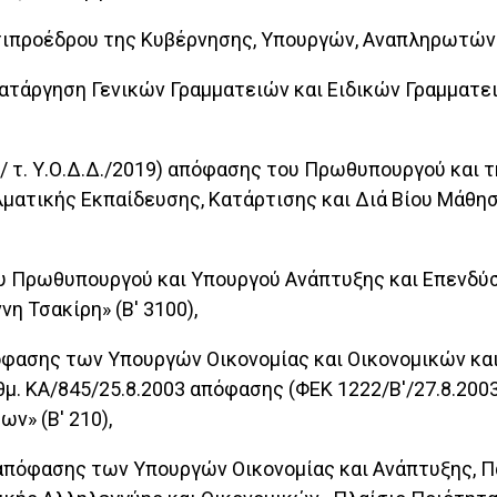
ς Αντιπροέδρου της Κυβέρνησης, Υπουργών, Αναπληρωτ
αι κατάργηση Γενικών Γραμματειών και Ειδικών Γραμματ
513/ τ. Υ.Ο.Δ.Δ./2019) απόφασης του Πρωθυπουργού κα
λματικής Εκπαίδευσης, Κατάρτισης και Διά Βίου Μάθησ
 του Πρωθυπουργού και Υπουργού Ανάπτυξης και Επεν
η Τσακίρη» (Β' 3100),
πόφασης των Υπουργών Οικονομίας και Οικονομικών κα
θμ. ΚΑ/845/25.8.2003 απόφασης (ΦΕΚ 1222/Β'/27.8.200
ν» (Β' 210),
1) απόφασης των Υπουργών Οικονομίας και Ανάπτυξης, 