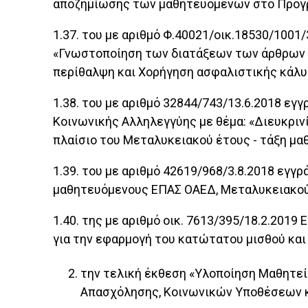
αποζημίωσης των μαθητευόμενων στο Πρόγρα
1.37. του με αριθμό Φ.40021/οικ.18530/100
«Γνωστοποίηση των διατάξεων των άρθρων 22 
περίθαλψη και Χορήγηση ασφαλιστικής κάλυψ
1.38. του με αριθμό 32844/743/13.6.2018 ε
Κοινωνικής Αλληλεγγύης με θέμα: «Διευκρι
πλαίσιο του Μεταλυκειακού έτους - τάξη μαθ
1.39. του με αριθμό 42619/968/3.8.2018 εγγ
μαθητευόμενους ΕΠΑΣ ΟΑΕΔ, Μεταλυκειακού Έ
1.40. της με αριθμό οικ. 7613/395/18.2.201
για την εφαρμογή του κατώτατου μισθού και
την τελική έκθεση «Υλοποίηση Μαθητεί
Απασχόλησης, Κοινωνικών Υποθέσεων κα