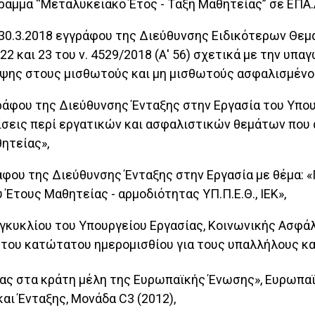
μμα “Μεταλυκειακό Έτος - Τάξη Μαθητείας” σε ΕΠΑ.Λ
1/30.3.2018 εγγράφου της Διεύθυνσης Ειδικότερων Θε
και 23 του ν. 4529/2018 (Α' 56) σχετικά με την υπα
ης στους μισθωτούς και μη μισθωτούς ασφαλισμένους 
γγράφου της Διεύθυνσης Ένταξης στην Εργασία του Υπο
νίσεις περί εργατικών και ασφαλιστικών θεμάτων που
ητείας»,
ράφου της Διεύθυνσης Ένταξης στην Εργασία με θέμα: 
τους Μαθητείας - αρμοδιότητας ΥΠ.Π.Ε.Θ., ΙΕΚ»,
9 Εγκυκλίου του Υπουργείου Εργασίας, Κοινωνικής Ασφ
 του κατώτατου ημερομισθίου για τους υπαλλήλους κα
ας στα κράτη μέλη της Ευρωπαϊκής Ένωσης», Ευρωπαϊ
ι Ένταξης, Μονάδα C3 (2012),