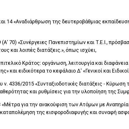
 9 και 14 «Αναδιάρθρωση της δευτεροβάθμιας εκπαίδευση
9 (Α' 70) «Συνέργειες Πανεπιστημίων και Τ.Ε.Ι., πρόσβ
ους και λοιπές διατάξεις.», όπως ισχύει,
) «Επιτελικό Κράτος: οργάνωση, λειτουργία και διαφάν
ς» και ειδικότερα το κεφάλαιο Δ' «Γενικοί και Ειδικοί
 3 του ν. 4336/2015 «Συνταξιοδοτικές διατάξεις - Κύρωσ
θερότητας και ρυθμίσεις για την υλοποίηση της Συμφ
 13 «Μέτρα για την ανακούφιση των Ατόμων με Αναπηρία
, καταπολέμηση της εισφοροδιαφυγής και συναφή ασφαλ