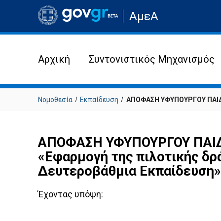
Μετάβαση
ΑμεΑ
στην
αρχική
σελίδα
του
ιστότοπου
Αρχική
Συντονιστικός Μηχανισμός
Νομοθεσία
Εκπαίδευση
ΑΠΟΦΑΣΗ ΥΦΥΠΟΥΡΓΟΥ ΠΑΙΔΕ
ΑΠΟΦΑΣΗ ΥΦΥΠΟΥΡΓΟΥ ΠΑΙΔΕ
«Εφαρμογή της πιλοτικής δρ
Δευτεροβάθμια Εκπαίδευση» 
Έχοντας υπόψη: