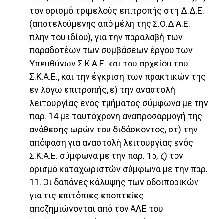
τον ορισμό τριμελούς επιτροπής στη Δ.Δ.Ε.
(αποτελούμενης από μέλη της Σ.Ο.Δ.Α.Ε.
πλην του ιδίου), για την παραλαβή των
παραδοτέων των συμβάσεων έργου των
Υπευθύνων Σ.Κ.Α.Ε. και του αρχείου του
Σ.Κ.Α.Ε., και την έγκριση των πρακτικών της
εν λόγω επιτροπής, ε) την αναστολή
λειτουργίας ενός τμήματος σύμφωνα με την
παρ. 14 με ταυτόχρονη αναπροσαρμογή της
ανάθεσης ωρών του διδάσκοντος, στ) την
απόφαση για αναστολή λειτουργίας ενός
Σ.Κ.Α.Ε. σύμφωνα με την παρ. 15, ζ) τον
ορισμό καταχωριστών σύμφωνα με την παρ.
11. Οι δαπάνες κάλυψης των οδοιπορικών
για τις επιτόπιες εποπτείες
αποζημιώνονται από τον ΑΛΕ του