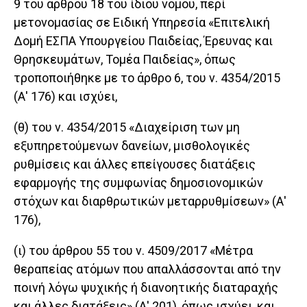
9 του άρθρου 18 του ίδιου νόμου, περί
μετονομασίας σε Ειδική Υπηρεσία «Επιτελική
Δομή ΕΣΠΑ Υπουργείου Παιδείας, Έρευνας και
Θρησκευμάτων, Τομέα Παιδείας», όπως
τροποποιήθηκε με το άρθρο 6, του ν. 4354/2015
(Α' 176) και ισχύει,
(θ) του ν. 4354/2015 «Διαχείριση των μη
εξυπηρετούμενων δανείων, μισθολογικές
ρυθμίσεις και άλλες επείγουσες διατάξεις
εφαρμογής της συμφωνίας δημοσιονομικών
στόχων και διαρθρωτικών μεταρρυθμίσεων» (Α'
176),
(ι) του άρθρου 55 του ν. 4509/2017 «Μέτρα
θεραπείας ατόμων που απαλλάσσονται από την
ποινή λόγω ψυχικής ή διανοητικής διαταραχής
και άλλες διατάξεις» (Α' 201), όπως ισχύει, και