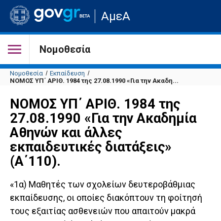
Μετάβαση
ΑμεΑ
στην
αρχική
σελίδα
του
Νομοθεσία
ιστότοπου
Νομοθεσία
Εκπαίδευση
ΝΟΜΟΣ ΥΠ΄ ΑΡΙΘ. 1984 της 27.08.1990 «Για την Ακαδη...
ΝΟΜΟΣ ΥΠ΄ ΑΡΙΘ. 1984 της
27.08.1990 «Για την Ακαδημία
Αθηνών και άλλες
εκπαιδευτικές διατάξεις»
(Α΄110).
«1α) Μαθητές των σχολείων δευτεροβάθμιας
εκπαίδευσης, οι οποίες διακόπτουν τη φοίτησή
τους εξαιτίας ασθενειών που απαιτούν μακρά