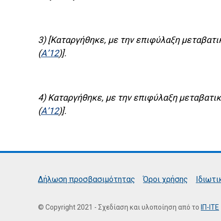
3) [Καταργήθηκε, με την επιφύλαξη μεταβατικ
(
Α’12
)].
4) Καταργήθηκε, με την επιφύλαξη μεταβατικ
(
Α’12
)].
Δήλωση προσβασιμότητας
Όροι χρήσης
Ιδιωτι
© Copyright 2021 - Σχεδίαση και υλοποίηση από το
ΙΠ-ΙΤΕ