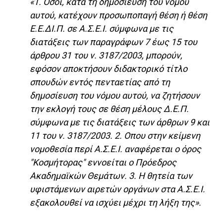
«1. Οσοι, κατά τη δημοσίευση του νόμου
αυτού, κατέχουν προσωποπαγή θέση ή θέση
Ε.Ε.ΔΙ.Π. σε Α.Σ.Ε.Ι. σύμφωνα με τις
διατάξεις των παραγράφων 7 έως 15 του
άρθρου 31 του ν. 3187/2003, μπορούν,
εφόσον αποκτήσουν διδακτορικό τίτλο
σπουδών εντός πενταετίας από τη
δημοσίευση του νόμου αυτού, να ζητήσουν
την εκλογή τους σε θέση μέλους Δ.Ε.Π.
σύμφωνα με τις διατάξεις των άρθρων 9 και
11 του ν. 3187/2003. 2. Οπου στην κείμενη
νομοθεσία περί Α.Σ.Ε.Ι. αναφέρεται ο όρος
"Κοσμήτορας" εννοείται ο Πρόεδρος
Ακαδημαϊκών Θεμάτων. 3. Η θητεία των
υφιστάμενων αιρετών οργάνων στα Α.Σ.Ε.Ι.
εξακολουθεί να ισχύει μέχρι τη λήξη της».