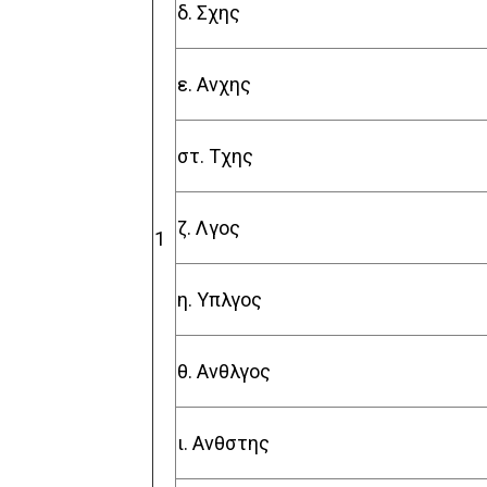
δ. Σχης
ε. Ανχης
στ. Τχης
ζ. Λγος
1
η. Υπλγος
θ. Ανθλγος
ι. Ανθστης