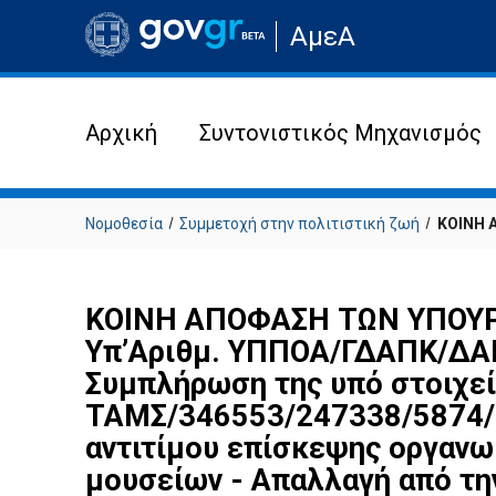
Μετάβαση
ΑμεΑ
στην
αρχική
σελίδα
του
ιστότοπου
Αρχική
Συντονιστικός Μηχανισμός
Νομοθεσία
Συμμετοχή στην πολιτιστική ζωή
ΚΟΙΝΗ 
ΚΟΙΝΗ ΑΠΟΦΑΣΗ ΤΩΝ ΥΠΟΥΡ
Υπ’Αριθμ. ΥΠΠΟΑ/ΓΔΑΠΚ/ΔΑ
Συμπλήρωση της υπό στοιχ
ΤΑΜΣ/346553/247338/5874/3
αντιτίμου επίσκεψης οργανω
μουσείων - Απαλλαγή από τη