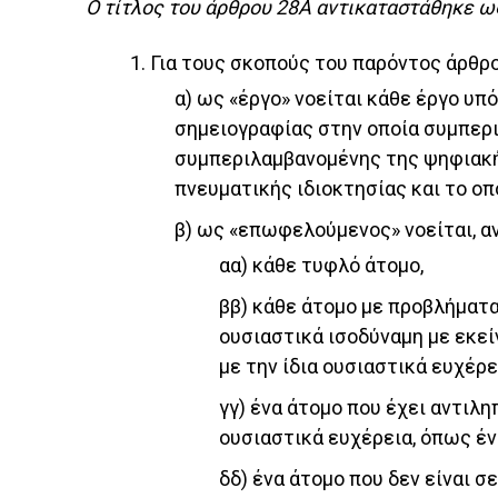
O τίτλος του άρθρου 28Α αντικαταστάθηκε ως
1. Για τους σκοπούς του παρόντος άρθρο
α) ως «έργο» νοείται κάθε έργο υπ
σημειογραφίας στην οποία συμπερι
συμπεριλαμβανομένης της ψηφιακής
πνευματικής ιδιοκτησίας και το οπ
β) ως «επωφελούμενος» νοείται, α
αα) κάθε τυφλό άτομο,
ββ) κάθε άτομο με προβλήματα
ουσιαστικά ισοδύναμη με εκείν
με την ίδια ουσιαστικά ευχέρ
γγ) ένα άτομο που έχει αντιλη
ουσιαστικά ευχέρεια, όπως έν
δδ) ένα άτομο που δεν είναι σ