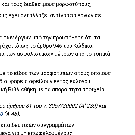
 και τους διαθέσιμους μορφοτύπους,
ους έχει ανταλλάξει αντίγραφα έργων σε
ία των έργων υπό την προϋπόθεση ότι τα
έχει ιδίως το άρθρο 946 του Κώδικα
σία των ασφαλιστικών μέτρων από το τοπικά
 με το είδος των μορφοτύπων στους οποίους
όδιοι φορείς οφείλουν εντός εύλογου
ή Βιβλιοθήκη με τα απαραίτητα στοιχεία
ου άρθρου 81 του ν. 3057/20002 (Α’ 239) και
20
(Α΄48).
ς εκπαιδευτικών συγγραμμάτων
όμενα για μη επωφελουμένους.