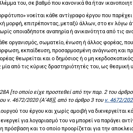
βλέμμα του, σε βαθμό που κανονικά θα ήταν ικανοποιητι
μορφότυπο» νοείται κάθε αντίγραφο έργου που παρέχε
ή μορφή, επιτρέποντας, μεταξύ άλλων, στο εν λόγω άτ
ωρίς οποιαδήποτε αναπηρία ή ανικανότητα από τις αν
άθε οργανισμός, σωματείο, ένωση ή άλλος φορέας, που
ρφωση, εκπαίδευση, προσαρμοσμένη ανάγνωση και πρ
ρέας θεωρείται και ο δημόσιος ή ο μη κερδοσκοπικός
ία από τις κύριες δραστηριότητές του, ως θεσμική 
Α [το οποίο είχε προστεθεί από την παρ. 2 του άρθρου
 ν. 4672/2020 (Α’48)], από το άρθρο 3 του
ν. 4672/20
ιουργού του έργου και χωρίς αμοιβή να διενεργείται κ
νεργεί για λογαριασμό του να μπορεί να παράγει αντ
 πρόσβαση και το οποίο προορίζεται για την αποκλει