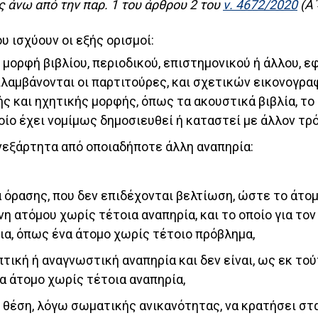
 άνω από την παρ. 1 του άρθρου 2 του
ν. 4672/2020
(Α΄
υ ισχύουν οι εξής ορισμοί:
ό μορφή βιβλίου, περιοδικού, επιστημονικού ή άλλου, 
λαμβάνονται οι παρτιτούρες, και σχετικών εικονογρα
 και ηχητικής μορφής, όπως τα ακουστικά βιβλία, το
οίο έχει νομίμως δημοσιευθεί ή καταστεί με άλλον τρό
νεξάρτητα από οποιαδήποτε άλλη αναπηρία:
 όρασης, που δεν επιδέχονται βελτίωση, ώστε το άτομ
η ατόμου χωρίς τέτοια αναπηρία, και το οποίο για τον
εια, όπως ένα άτομο χωρίς τέτοιο πρόβλημα,
πτική ή αναγνωστική αναπηρία και δεν είναι, ως εκ τού
α άτομο χωρίς τέτοια αναπηρία,
ε θέση, λόγω σωματικής ανικανότητας, να κρατήσει στα 