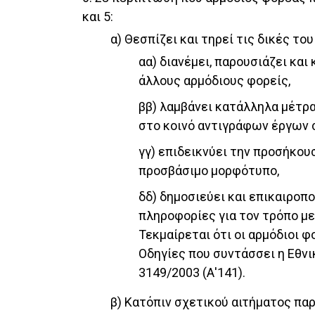
και 5:
α) Θεσπίζει και τηρεί τις δικές το
αα) διανέμει, παρουσιάζει κ
άλλους αρμόδιους φορείς,
ββ) λαμβάνει κατάλληλα μέτρα
στο κοινό αντιγράφων έργων 
γγ) επιδεικνύει την προσήκου
προσβάσιμο μορφότυπο,
δδ) δημοσιεύει και επικαιροπ
πληροφορίες για τον τρόπο με
Τεκμαίρεται ότι οι αρμόδιοι 
Οδηγίες που συντάσσει η Εθνι
3149/2003 (Α'141).
β) Κατόπιν σχετικού αιτήματος πα