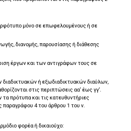
 μορφότυπο μόνο σε επωφελουμένους ή σε
ωγής, διανομής, παρουσίασης ή διάθεσης
ίριση έργων και των αντιγράφων τους σε
ων διαδικτυακών ή εξωδιαδικτυακών διαύλων,
θορίζονται στις περιπτώσεις αα' έως γγ'.
ν τα πρότυπα και τις κατευθυντήριες
ς παραγράφου 4 του άρθρου 1 του ν.
ρμόδιο φορέα ή δικαιούχο: