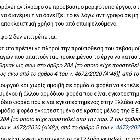
αράγει αντίγραφο σε προσβάσιμο μορφότυπο έργου, στο
, να διανέμει ή να δανείζει το εν λόγω αντίγραφο σε
ν αποκλειστική χρήση του από επωφελούμενο.
φο 2 δεν επιτρέπεται.
ότυπο πρέπει να πληροί την προϋπόθεση του σεβασμού
ών που απαιτούνται, προκειμένου το έργο να καταστ
θηκαν ως άνω στο άρθρο 28Α [το οποίο είχε προστεθεί 
ς άνω από το άρθρο 4 του ν. 4672/2020 (Α’48)], από το
ιουργού και χωρίς αμοιβή σε αρμόδιο φορέα να εκτελε
ένου ή άλλου αρμόδιου φορέα που είναι εγκατεστημέν
όδιο φορέα που είναι εγκατεστημένος στην Ελλάδα να
μόδιο φορέα εγκατεστημένο σε κράτος μέλος της Ε.Ε.
Α [το οποίο είχε προστεθεί από την παρ. 2 του άρθρου
 ν. 4672/2020 (Α’48)], από το άρθρο 5 του
ν. 4672/202
που είναι εγκατεστημένος στην Ελλάδα εκτελεί τις π