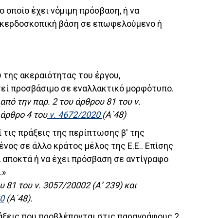
 οποίο έχει νόμιμη πρόσβαση, ή να
 μη κερδοσκοπική βάση σε επωφελούμενο ή
 της ακεραιότητας του έργου,
εί προσβάσιμο σε εναλλακτικό μορφότυπο.
από την παρ. 2 του άρθρου 81 του ν.
 άρθρο 4 του
ν. 4672/2020
(Α΄48)
ί τις πράξεις της περίπτωσης β' της
ος σε άλλο κράτος μέλος της Ε.Ε.. Επίσης
 αποκτά ή να έχει πρόσβαση σε αντίγραφο
.»
 81 του ν. 3057/20002 (Α’ 239) και
0
(Α΄48).
ράξεις που προβλέπονται στις παραγράφους 2