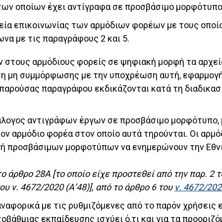
 των οποίων έχει αντίγραφα σε προσβάσιμο μορφότυπο
χεία επικοινωνίας των αρμόδιων φορέων με τους οποί
α με τις παραγράφους 2 και 5.
υν στους αρμόδιους φορείς σε ψηφιακή μορφή τα αρχε
η μη συμμόρφωσης με την υποχρέωση αυτή, εφαρμογή 
ς παρούσας παραγράφου εκδικάζονται κατά τη διαδικα
ατάλογος αντιγράφων έργων σε προσβάσιμο μορφότυπο,
τον αρμόδιο φορέα στον οποίο αυτά τηρούνται. Οι αρμ
ή προσβάσιμων μορφοτύπων να ενημερώνουν την Εθνικ
ο άρθρο 28Α [το οποίο είχε προστεθεί από την παρ. 2 τ
 ν. 4672/2020 (Α’48)], από το άρθρο 6 του
ν. 4672/20
 αναφορικά με τις ρυθμιζόμενες από το παρόν χρήσει
οβάθμιας εκπαίδευσης ισχύει ό,τι και για τα προοριζ