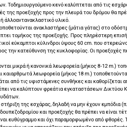
ν. Τοδημιουργούμενο κενό καλύπτεται από τις εσχάρ
ές της προεξοχής προς την πλευρά του δρόμου θα πρέ
ή άλλοαντανακλαστικό υλικό.
τοποθετούνται ανακλαστήρες (μάτια γάτας) στο οδόστ
λύπτει τομήκος της προεξοχής. Προς πληρέστερη επισ
στικοί εύκαμπτοι κύλινδροι ύψους 60 cm. που στερε
ος την κατεύθυνση της κυκλοφορίας. Οι προεξοχές π
νται μικρά ή κανονικά λεωφορεία (μήκος 8-12 m.) το
 καιαρθρωτά λεωφορεία (μήκος 18 m.) τοποθετούνται
ται από τις υφιστάμενες συνθήκες και καθορίζεται 
ρέπει να καλύπτουν φρεάτια εγκαταστάσεων Δικτύου Κ
 υδάτων.
 στήριξη της εσχάρας, δηλαδή να μην έχουν εμπόδια (π.
δουπεζοδρομίου και προεξοχής θα πρέπει να είναι τέτ
είναι ευθύγραμμο και όχι παραμορφωμένο από φθορές. 