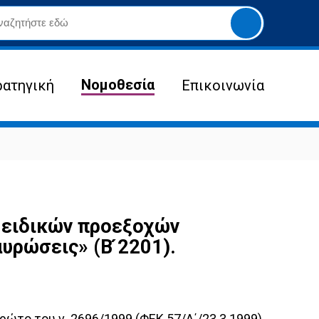
Yποβολή
αναζήτησης
Νομοθεσία
ρατηγική
Επικοινωνία
 ειδικών προεξοχών
ρώσεις» (Β ́2201).
ώτο του ν. 2696/1999 (ΦΕΚ 57/A΄/23.3.1999),