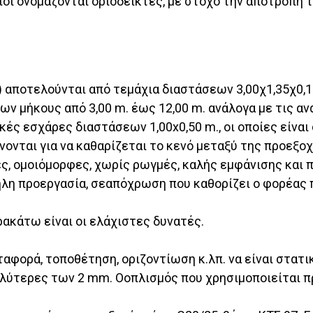
ίοι ονομάζονται οριοδείκτες, με στόχο την αποτροπή
) αποτελούνται από τεμάχια διαστάσεων 3,00χ1,35χ0,1
ν μήκους από 3,00 m. έως 12,00 m. ανάλογα με τις α
κές εσχάρες διαστάσεων 1,00x0,50 m., οι οποίες είν
νται για να καθαρίζεται το κενό μεταξύ της προεξοχ
ες, ομοιόμορφες, χωρίς ρωγμές, καλής εμφάνισης και 
λη προεργασία, σεαπόχρωση που καθορίζει ο φορέας 
ρακάτω είναι οι ελάχιστες δυνατές.
ταφορά, τοποθέτηση, οριζοντίωση κ.λπ. να είναι στατ
τερες των 2 mm. Οοπλισμός που χρησιμοποιείται πρ