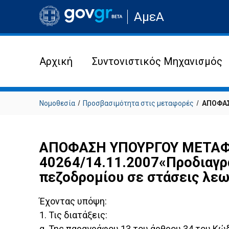
Μετάβαση
ΑμεΑ
στην
αρχική
σελίδα
του
ιστότοπου
Αρχική
Συντονιστικός Μηχανισμός
Νομοθεσία
Προσβασιμότητα στις μεταφορές
ΑΠΟΦΑΣ
ΑΠΟΦΑΣΗ ΥΠΟΥΡΓΟΥ ΜΕΤΑΦΟ
40264/14.11.2007«Προδιαγρ
πεζοδρομίου σε στάσεις λεω
Έχοντας υπόψη:
1. Τις διατάξεις:
α. Της παραγράφου 13 του άρθρου 34 του Κώδ