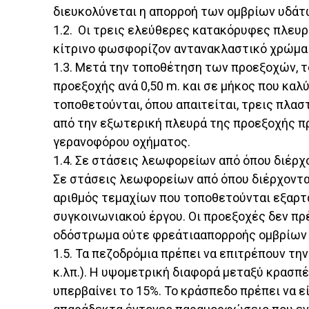
διευκολύνεται η απορροή των ομβρίων υδάτω
1.2. Οι τρεις ελεύθερες κατακόρυφες πλευρ
κίτρινο φωσφορίζον αντανακλαστικό χρώμα 
1.3. Μετά την τοποθέτηση των προεξοχών, 
προεξοχής ανά 0,50 m. και σε μήκος που κα
τοποθετούνται, όπου απαιτείται, τρεις πλα
από την εξωτερική πλευρά της προεξοχής πρ
γερανοφόρου οχήματος.
1.4. Σε στάσεις λεωφορείων από όπου διέρχο
Σε στάσεις λεωφορείων από όπου διέρχονται
αριθμός τεμαχίων που τοποθετούνται εξαρτά
συγκοινωνιακού έργου. Οι προεξοχές δεν π
οδόστρωμα ούτε φρεάτιααπορροής ομβρίων
1.5. Τα πεζοδρόμια πρέπει να επιτρέπουν την
κ.λπ.). Η υψομετρική διαφορά μεταξύ κρασπέ
υπερβαίνει το 15%. Το κράσπεδο πρέπει να 