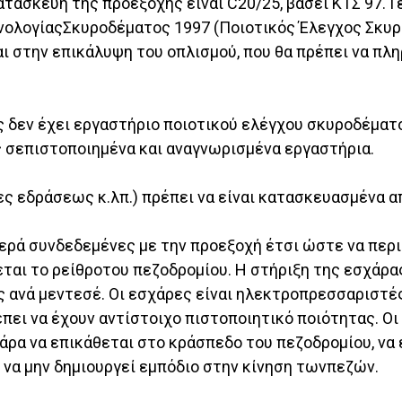
ατασκευή της προεξοχής είναι C20/25, βάσει ΚΤΣ 97. 
εχνολογίαςΣκυροδέματος 1997 (Ποιοτικός Έλεγχος Σκυ
εται στην επικάλυψη του οπλισμού, που θα πρέπει να π
 δεν έχει εργαστήριο ποιοτικού ελέγχου σκυροδέματο
 σεπιστοποιημένα και αναγνωρισμένα εργαστήρια.
ες εδράσεως κ.λπ.) πρέπει να είναι κατασκευασμένα α
θερά συνδεδεμένες με την προεξοχή έτσι ώστε να περ
εται το ρείθροτου πεζοδρομίου. Η στήριξη της εσχάρα
ς ανά μεντεσέ. Οι εσχάρες είναι ηλεκτροπρεσσαριστ
πει να έχουν αντίστοιχο πιστοποιητικό ποιότητας. Οι 
ρα να επικάθεται στο κράσπεδο του πεζοδρομίου, να εί
να μην δημιουργεί εμπόδιο στην κίνηση τωνπεζών.