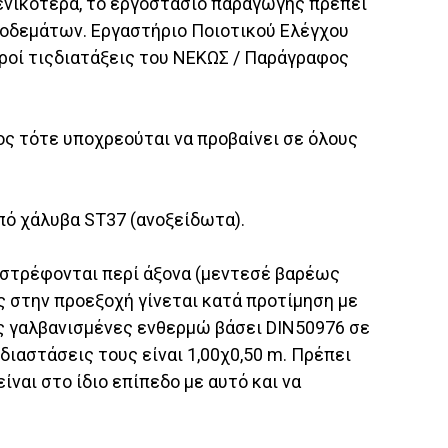
Γενικότερα, το εργοστάσιο παραγωγής πρέπει
ροδεμάτων. Εργαστήριο Ποιοτικού Ελέγχου
ληροί τιςδιατάξεις του ΝΕΚΩΣ / Παράγραφος
ς τότε υποχρεούται να προβαίνει σε όλους
πό χάλυβα ST37 (ανοξείδωτα).
ιστρέφονται περί άξονα (μεντεσέ βαρέως
ς στην προεξοχή γίνεται κατά προτίμηση με
ές γαλβανισμένες ενθερμώ βάσει DIN50976 σε
διαστάσεις τους είναι 1,00χ0,50 m. Πρέπει
ναι στο ίδιο επίπεδο με αυτό και να