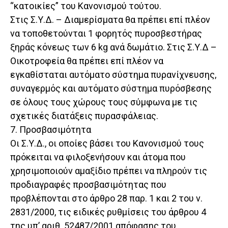
“κατοικίες” του Κανονισμού τούτου.
Στις Σ.Υ.Δ. – Διαμερίσματα θα πρέπει επί πλέον
να τοποθετούνται 1 φορητός πυροσβεστήρας
ξηράς κόνεως των 6 kg ανά δωμάτιο. Στις Σ.Υ.Δ –
Οικοτροφεία θα πρέπει επί πλέον να
εγκαθίσταται αυτόματο σύστημα πυρανίχνευσης,
συναγερμός και αυτόματο σύστημα πυρόσβεσης
σε όλους τους χώρους τους σύμφωνα με τις
σχετικές διατάξεις πυρασφάλειας.
7. Προσβασιμότητα
Οι Σ.Υ.Δ., οι οποίες βάσει του Κανονισμού τους
πρόκειται να φιλοξενήσουν και άτομα που
χρησιμοποιούν αμαξίδιο πρέπει να πληρούν τις
προδιαγραφές προσβασιμότητας που
προβλέπονται στο άρθρο 28 παρ. 1 και 2 του ν.
2831/2000, τις ειδικές ρυθμίσεις του άρθρου 4
της υπ’ αριθ. 52487/2001 απόφασης του