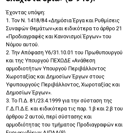
Έχοντας υπόψη:
1. Τον Ν. 1418/84 «Δημόσια Έργα και Ρυθμίσεις
Συναφών Θεμάτων»,και ειδικότερα το άρθρο 21
«Προδιαγραφές και Κανονισμοί Έργων» του
Νόμου αυτού.
2. Την Απόφαση Υ6/31.10.01 του Πρωθυπουργού
και της Υπουργού ΠΕΧΩΔΕ «Ανάθεση
αρμοδιοτήτων Υπουργού Περιβάλλοντος
Χωροταξίας και Δημοσίων Έργων στους
Υφυπουργούς Περιβάλλοντος, Χωροταξίας και
Δημοσίων Έργων».
3. Το Π.Δ. 81/23.4.1999 για την σύσταση της
Γ.Δ.Π.Δ.Ε. και ειδικότερα τις παρ. 1.β και 2.β του
άρθρου 2 αυτού, περί σύστασης και
αρμοδιότητας του τμήματος Προδιαγραφών και
Ευρωκωδίκων ΔΙΠΑΔ(β).