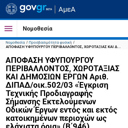
Μετάβαση
ΑμεΑ
στην
αρχική
σελίδα
του
Νομοθεσία
ιστότοπου
Νομοθεσία
Προσβασιμότητα φυσική
ΑΠΟΦΑΣΗ ΥΦΥΠΟΥΡΓΟΥ ΠΕΡΙΒΑΛΛΟΝΤΟΣ, ΧΩΡΟΤΑΞΙΑΣ ΚΑΙ Δ...
ΑΠΟΦΑΣΗ ΥΦΥΠΟΥΡΓΟΥ
ΠΕΡΙΒΑΛΛΟΝΤΟΣ, ΧΩΡΟΤΑΞΙΑΣ
ΚΑΙ ΔΗΜΟΣΙΩΝ ΕΡΓΩΝ Αριθ.
ΔΙΠΑΔ/οικ.502/03 «Έγκριση
Τεχνικής Προδιαγραφής
Σήμανσης Εκτελούμενων
Οδικών Έργων εντός και εκτός
κατοικημένων περιοχών ως
ελάχιστα όρια» (Β΄946).