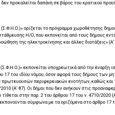
η δεν προκαλείται δαπάνη σε βάρος του κρατικού προ
(Σ.Φ.Η.Ο.)» ορίζεται το πρόγραμμα χωροθέτησης δη
στάθμευσης Η/Ο, που εκπονείται από τους δήμους εντό
ροώθηση της ηλεκτροκίνησης και άλλες διατάξεις» (Α' 
.Φ.Η.Ο.)» εκπονείται υποχρεωτικά από την έναρξη ισχ
ου 17 του ιδίου νόμου, όσον αφορά τους δήμους των μ
ς πρωτευουσών περιφερειακών ενοτήτων, καθώς και 
/2010 (Α' 87). Οι δήμοι που δεν ανήκουν στις προανα
 τίθεται στην παρ. 2 του άρθρου 17 του ν. 4710/2020 (
κπονούνται σύμφωνα με τα οριζόμενα στο άρθρο 17 του