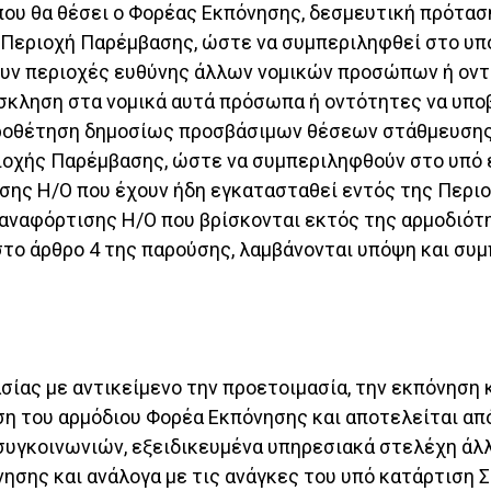
 που θα θέσει ο Φορέας Εκπόνησης, δεσμευτική πρότα
Περιοχή Παρέμβασης, ώστε να συμπεριληφθεί στο υπό 
υν περιοχές ευθύνης άλλων νομικών προσώπων ή οντ
σκληση στα νομικά αυτά πρόσωπα ή οντότητες να υποβ
χωροθέτηση δημοσίως προσβάσιμων θέσεων στάθμευσης
οχής Παρέμβασης, ώστε να συμπεριληφθούν στο υπό ε
σης Η/Ο που έχουν ήδη εγκατασταθεί εντός της Περι
παναφόρτισης Η/Ο που βρίσκονται εκτός της αρμοδιότ
το άρθρο 4 της παρούσης, λαμβάνονται υπόψη και συμπ
ίας με αντικείμενο την προετοιμασία, την εκπόνηση 
ση του αρμόδιου Φορέα Εκπόνησης και αποτελείται απ
συγκοινωνιών, εξειδικευμένα υπηρεσιακά στελέχη άλ
ησης και ανάλογα με τις ανάγκες του υπό κατάρτιση Σ.