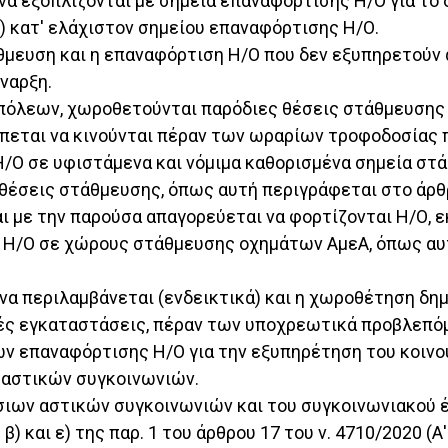
 εξοπλίζονται με σημεία επαναφόρτισης Η/Ο για το δ
 κατ' ελάχιστον σημείου επαναφόρτισης Η/Ο.
θμευση και η επαναφόρτιση Η/Ο που δεν εξυπηρετούν 
ναρξη.
 πόλεων, χωροθετούνται παρόδιες θέσεις στάθμευσης
εται να κινούνται πέραν των ωραρίων τροφοδοσίας π
Ο σε υφιστάμενα και νόμιμα καθορισμένα σημεία στάση
) θέσεις στάθμευσης, όπως αυτή περιγράφεται στο άρθρ
 με την παρούσα απαγορεύεται να φορτίζονται Η/Ο, εκ
Η/Ο σε χώρους στάθμευσης οχημάτων ΑμεΑ, όπως αυτή
ι να περιλαμβάνεται (ενδεικτικά) και η χωροθέτηση
ές εγκαταστάσεις, πέραν των υποχρεωτικά προβλεπόμε
 επαναφόρτισης Η/Ο για την εξυπηρέτηση του κοινού
 αστικών συγκοινωνιών.
όσιων αστικών συγκοινωνιών και του συγκοινωνιακού έρ
ερ. β) και ε) της παρ. 1 του άρθρου 17 του ν. 4710/2020