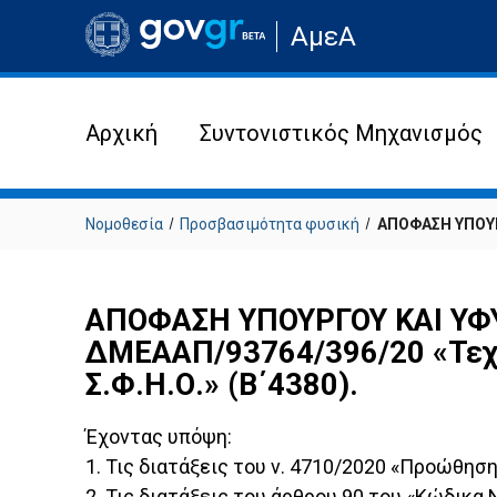
Μετάβαση
ΑμεΑ
στην
αρχική
σελίδα
του
ιστότοπου
Αρχική
Συντονιστικός Μηχανισμός
Νομοθεσία
Προσβασιμότητα φυσική
ΑΠΟΦΑΣΗ ΥΠΟΥΡ
ΑΠΟΦΑΣΗ ΥΠΟΥΡΓΟΥ ΚΑΙ ΥΦΥ
ΔΜΕΑΑΠ/93764/396/20 «Τεχν
Σ.Φ.Η.Ο.» (Β΄4380).
Έχοντας υπόψη:
1. Τις διατάξεις του ν. 4710/2020 «Προώθηση 
2. Τις διατάξεις του άρθρου 90 του «Κώδικα