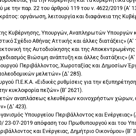
ύ με την παρ. 22 του άρθρού 119 του ν. 4622/2019 (Α' 1
κό κράτος: οργάνωση, λειτουργία και διαφάνεια της Κυ
υ της Κυβέρνησης, Υπουργών, Αναπληρωτών Υπουργών κ
στικό Σχέδιο Αθήνας Αττικής και άλλες διατάξεις» (Α' 
ιτεκτονική της Αυτοδιοίκησης και της Αποκεντρωμένης
σχεδιασμός Βιώσιμη ανάπτυξη και άλλες διατάξεις» (Α' 
υ Υπουργού Περιβάλλοντος, Χωροταξίας και Δημοσίων 
 πολεοδομικών μελετών» (Δ' 285).
ουργού Π.Ε.Κ.Α. «Ειδικές ρυθμίσεις για την εξυπηρέτη
ην κυκλοφορία πεζών» (Β' 2621).
 μελετών αναπλάσεως ελευθέρων κοινοχρήστων χώρων, 
 (Δ' 423).
Οργανισμός Υπουργείου Περιβάλλοντος και Ενέργειας» (Α
0/ 23-07-2019 απόφαση του Πρωθυπουργού και του Υπ
βάλλοντος και Ενέργειας, Δημήτριο Οικονόμου» (Β' 3