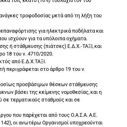
έκα τοις εκατό (10%) τουλάχιστον του
ανάγκες τροφοδοσίας μετά από τη λήξη του
 επαναφόρτισης για ηλεκτρικά ποδήλατα και
ου ισχύουν για τα υπόλοιπα οχήματα.
ς ή στάθμευσης (πιάτσες) Ε.Δ.Χ.-ΤΑΞΙ, και
ο 18 του ν. 4710/2020.
τός από Ε.Δ.Χ.ΤΑΞΙ.
 περιγράφεται στο άρθρο 19 του ν.
 δημοσίως προσβάσιμων θέσεων στάθμευσης
νων βάσει της κείμενης νομοθεσίας, και η
 σε τερματικούς σταθμούς και σε
γου που παρέχεται από τους Ο.Α.Σ.Α. Α.Ε.
 (Α' 142), οι ανωτέρω Οργανισμοί υποχρεούνται