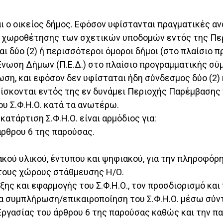
αι ο οικείος δήμος. Εφόσον υφίστανται πραγματικές 
 χωροθέτησης των σχετικών υποδομών εντός της Περ
αι δύο (2) ή περισσότεροι όμοροι δήμοι (στο πλαίσιο
ωση Δήμων (Π.Ε.Δ.) στο πλαίσιο προγραμματικής σύμβ
πτωση, και εφόσον δεν υφίσταται ήδη σύνδεσμος δύο (2
ρίσκονται εντός της εν δυνάμει Περιοχής Παρέμβασης
ου Σ.Φ.Η.Ο. κατά τα ανωτέρω.
ατάρτιση Σ.Φ.Η.Ο. είναι αρμόδιος για:
άρθρου 6 της παρούσας.
ιακού υλικού, έντυπου και ψηφιακού, για την πληροφ
 τους χώρους στάθμευσης Η/Ο.
ξης και εφαρμογής του Σ.Φ.Η.Ο., τον προσδιορισμό κ
α συμπλήρωση/επικαιροποίηση του Σ.Φ.Η.Ο. μέσω σύντ
Εργασίας του άρθρου 6 της παρούσας καθώς και την π