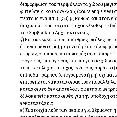
διαμόρφωση του περιβάλλοντα χώρου μέγιστου
φυτεύσεις, κουρ ανγκλαίζ (cours anglaises) 
πλάτους ενάμισι (1,50) μ., καθώς και στοιχ
διαχωριστικοί τοίχοι ή τοίχοι ελεύθερης δι
του Συμβουλίου Αρχιτεκτονικής.
γ) Κατασκευές, όπως υπαίθριες σκάλες με τ
(στεγασμένα ή μη), μηχανικά μέσα κάλυψης
ατόμων, οι οποίες κατασκευές είναι απαραί
ισόγειους, υπέργειους και υπόγειους χώρου
τους, σε ελάχιστο πάχος εδάφους σαράντα 
επίπεδα - ράμπες (στεγασμένα ή μη) οχημάτ
επιτρέπεται να κατασκευαστούν παράλληλα 
κατασκευές δεν αποτελούν αφετηρία μέτρησ
δ) Ασκεπείς κατασκευές για την υποδοχή στο
εγκαταστάσεις.
ε) Συστοιχία λεβήτων αερίου για θέρμανση 