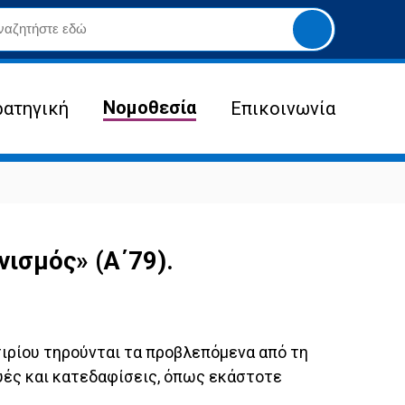
Yποβολή
αναζήτησης
Νομοθεσία
ρατηγική
Επικοινωνία
ισμός» (Α΄79).
τιρίου τηρούνται τα προβλεπόμενα από τη
υές και κατεδαφίσεις, όπως εκάστοτε