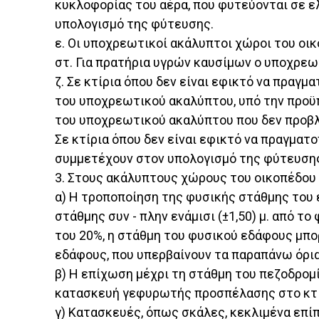
κυκλοφορίας του αέρα, που φυτεύονται σε ε
υπολογισμό της φύτευσης.
ε. Οι υποχρεωτικοί ακάλυπτοι χώροι του ο
στ. Για πρατήρια υγρών καυσίμων ο υποχρεω
ζ. Σε κτίρια όπου δεν είναι εφικτό να πραγ
του υποχρεωτικού ακαλύπτου, υπό την προϋπ
του υποχρεωτικού ακαλύπτου που δεν προβλ
Σε κτίρια όπου δεν είναι εφικτό να πραγματ
συμμετέχουν στον υπολογισμό της φύτευσης
3. Στους ακάλυπτους χώρους του οικοπέδου 
α) Η τροποποίηση της φυσικής στάθμης του 
στάθμης συν - πλην ενάμισι (±1,50) μ. από
του 20%, η στάθμη του φυσικού εδάφους μπορ
εδάφους, που υπερβαίνουν τα παραπάνω όρια
β) Η επίχωση μέχρι τη στάθμη του πεζοδρομ
κατασκευή γεφυρωτής προσπέλασης στο κτίρι
γ) Κατασκευές, όπως σκάλες, κεκλιμένα επίπ