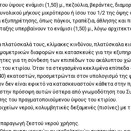
 ύψους ενάμισι (1,50) μ., πεζούλια, βεράντες, διαμο
συνολικού μήκους μικρότερου ή ίσου του 1/2 της όψης 
εία εξυπηρέτησης, όπως πάγκοι, τραπέζια, άθλησης και
άταξης υπερβαίνουν το ενάμισι (1,50) μ., λόγω αρχιτε
α πλατύσκαλά τους, κλίμακες κινδύνου, πλατύσκαλα ε
 υψομετρικών διαφορών και κατασκευές για την εξυπη
τητες για τη σύνδεση των επιπέδων του ακάλυπτου χώ
ς του κτιρίου. Όταν τα στεγασμένα κεκλιμένα επίπεδα
(40) εκατοστών, προσμετρώνται στον υπολογισμό της 
ων δεν είναι εφικτό να κατασκευαστούν κάθετα στην π
στην πρόσοψη αυτών ύστερα από γνωμοδότηση του Συμ
ης του πραγματοποιούμενου ύψους του κτιρίου.
ιχείων νερού, κολυμβητικές δεξαμενές (πισίνες) με τ
ή παραγωγή ζεστού νερού χρήσης.