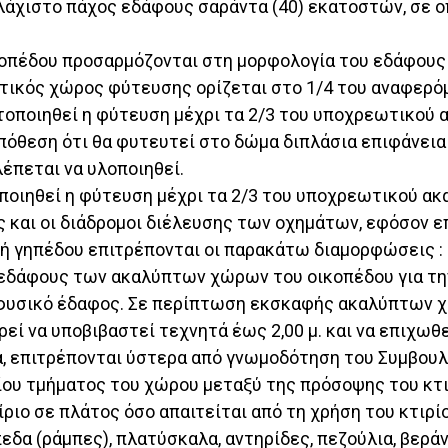
λάχιστο πάχος εδάφους σαράντα (40) εκατοστών, σε 
ικοπέδου προσαρμόζονται στη μορφολογία του εδάφους
τικός χώρος φύτευσης ορίζεται στο 1/4 του αναφερόμ
ματοποιηθεί η φύτευση μέχρι τα 2/3 του υποχρεωτικού 
όθεση ότι θα φυτευτεί στο δώμα διπλάσια επιφάνεια
έπεται να υλοποιηθεί.
οποιηθεί η φύτευση μέχρι τα 2/3 του υποχρεωτικού ακα
 και οι διάδρομοι διέλευσης των οχημάτων, εφόσον ε
ή γηπέδου επιτρέπονται οι παρακάτω διαμορφώσεις :
εδάφους των ακαλύπτων χώρων του οικοπέδου για την
 το φυσικό έδαφος. Σε περίπτωση εκσκαφής ακαλύπτων
εί να υποβιβαστεί τεχνητά έως 2,00 μ. και να επιχωθε
, επιτρέπονται ύστερα από γνωμοδότηση του Συμβουλ
ίου τμήματος του χώρου μεταξύ της πρόσοψης του κτι
ο σε πλάτος όσο απαιτείται από τη χρήση του κτιρίου
εδα (ράμπες), πλατύσκαλα, αντηρίδες, πεζούλια, βεράν