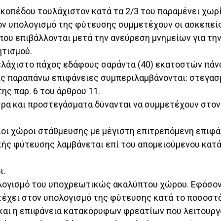
ικοπέδου τουλάχιστον κατά τα 2/3 του παραμένει χωρ
τον υπολογισμό της φύτευσης συμμετέχουν οι ασκεπεί
 που επιβάλλονται μετά την ανεύρεση μνημείων για τη
ητισμού.
ελάχιστο πάχος εδάφους σαράντα (40) εκατοστών πάνω
ς παραπάνω επιφάνειες συμπεριλαμβάνονται: στεγασμέ
ης παρ. 6 του άρθρου 11.
τρα και προστεγάσματα δύνανται να συμμετέχουν στο
ιοι χώροι στάθμευσης με μέγιστη επιτρεπόμενη επιφά
κής φύτευσης λαμβάνεται επί του απομειούμενου κα
ι.
πολογισμό του υποχρεωτικώς ακαλύπτου χώρου. Εφόσο
τέχει στον υπολογισμό της φύτευσης κατά το ποσοστό
ς και η επιφάνεια κατακόρυφων φρεατίων που λειτουρ