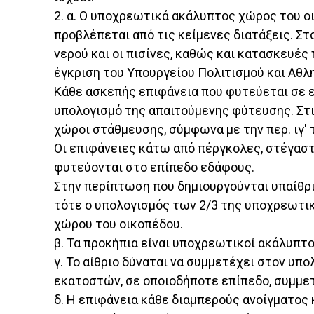
2. α. Ο υποχρεωτικά ακάλυπτος χώρος του ο
προβλέπεται από τις κείμενες διατάξεις. Σ
νερού και οι πισίνες, καθώς και κατασκευές
έγκριση του Υπουργείου Πολιτισμού και Αθλ
Κάθε ασκεπής επιφάνεια που φυτεύεται σε 
υπολογισμό της απαιτούμενης φύτευσης. Στι
χώροι στάθμευσης, σύμφωνα με την περ. ιγ' τ
Οι επιφάνειες κάτω από πέργκολες, στέγασ
φυτεύονται στο επίπεδο εδάφους.
Στην περίπτωση που δημιουργούνται υπαίθρ
τότε ο υπολογισμός των 2/3 της υποχρεωτι
χώρου του οικοπέδου.
β. Τα προκήπια είναι υποχρεωτικοί ακάλυπτο
γ. Το αίθριο δύναται να συμμετέχει στον υ
εκατοστών, σε οποιοδήποτε επίπεδο, συμμε
δ. Η επιφάνεια κάθε διαμπερούς ανοίγματο