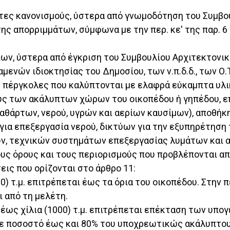
τες κανονισμούς, ύστερα από γνωμοδότηση του Συμβο
ς απορριμμάτων, σύμφωνα με την περ. κε' της παρ. 6 
ίων, ύστερα από έγκριση του Συμβουλίου Αρχιτεκτονικ
νών ιδιοκτησίας του Δημοσίου, των ν.π.δ.δ., των Ο.Τ.Α
πέργκολες που καλύπτονται με ελαφρά εύκαμπτα υλι
υς των ακάλυπτων χώρων του οικοπέδου ή γηπέδου, επ
καθάρτων, νερού, υγρών και αερίων καυσίμων), απο
α επεξεργασία νερού, δικτύων για την εξυπηρέτηση τ
ων, τεχνικών συστημάτων επεξεργασίας λυμάτων και
 όρους και τους περιορισμούς που προβλέπονται από
ις που ορίζονται στο άρθρο 11:
0) τ.μ. επιτρέπεται έως τα όρια του οικοπέδου. Στην
 από τη μελέτη.
. έως χίλια (1000) τ.μ. επιτρέπεται επέκταση των υπ
υ σε ποσοστό έως και 80% του υποχρεωτικώς ακάλυπτο