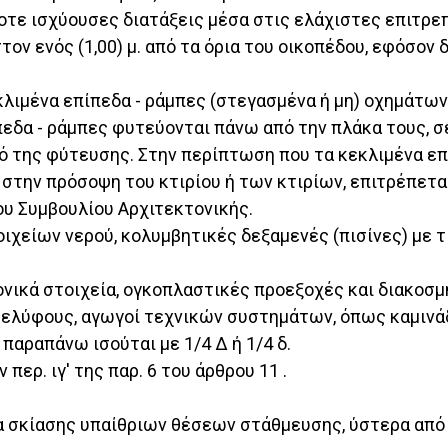
τοτε ισχύουσες διατάξεις μέσα στις ελάχιστες επιτ
ν ενός (1,00) μ. από τα όρια του οικοπέδου, εφόσον 
εκλιμένα επίπεδα - ράμπες (στεγασμένα ή μη) οχημάτω
πεδα - ράμπες φυτεύονται πάνω από την πλάκα τους, σ
 της φύτευσης. Στην περίπτωση που τα κεκλιμένα επί
 στην πρόσοψη του κτιρίου ή των κτιρίων, επιτρέπετ
υ Συμβουλίου Αρχιτεκτονικής.
ιχείων νερού, κολυμβητικές δεξαμενές (πισίνες) με τ
ονικά στοιχεία, ογκοπλαστικές προεξοχές και διακοσμ
 κελύφους, αγωγοί τεχνικών συστημάτων, όπως καμινά
παραπάνω ισούται με 1/4 Δ ή 1/4 δ.
περ. ιγ' της παρ. 6 του άρθρου 11 .
α σκίασης υπαίθριων θέσεων στάθμευσης, ύστερα απ