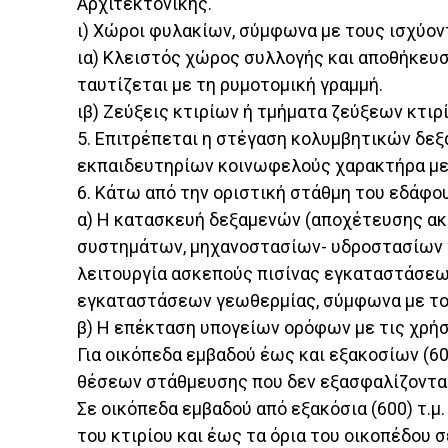
Αρχιτεκτονικής.
ι) Χώροι φυλακίων, σύμφωνα με τους ισχύον
ια) Κλειστός χώρος συλλογής και αποθήκευση
ταυτίζεται με τη ρυμοτομική γραμμή.
ιβ) Ζεύξεις κτιρίων ή τμήματα ζεύξεων κτιρ
5. Επιτρέπεται η στέγαση κολυμβητικών δεξαμε
εκπαιδευτηρίων κοινωφελούς χαρακτήρα με 
6. Κάτω από την οριστική στάθμη του εδάφο
α) Η κατασκευή δεξαμενών (αποχέτευσης α
συστημάτων, μηχανοστασίων- υδροστασίων γι
λειτουργία ασκεπούς πισίνας εγκαταστάσε
εγκαταστάσεων γεωθερμίας, σύμφωνα με τους
β) Η επέκταση υπογείων ορόφων με τις χρήσε
Για οικόπεδα εμβαδού έως και εξακοσίων (60
θέσεων στάθμευσης που δεν εξασφαλίζονται
Σε οικόπεδα εμβαδού από εξακόσια (600) τ.μ
του κτιρίου και έως τα όρια του οικοπέδο