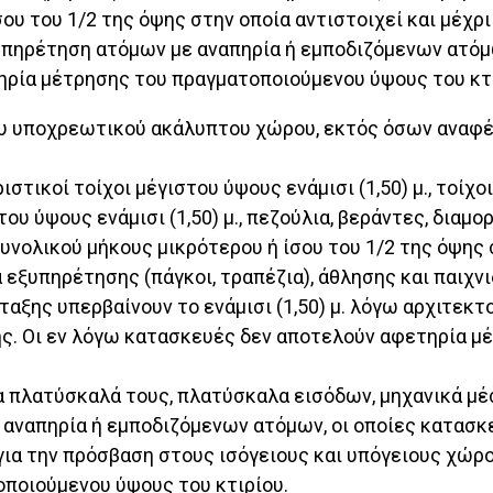
σου του 1/2 της όψης στην οποία αντιστοιχεί και μέχρι
πηρέτηση ατόμων με αναπηρία ή εμποδιζόμενων ατόμ
ηρία μέτρησης του πραγματοποιούμενου ύψους του κτι
ου υποχρεωτικού ακάλυπτου χώρου, εκτός όσων αναφέ
ριστικοί τοίχοι μέγιστου ύψους ενάμισι (1,50) μ., τοί
 ύψους ενάμισι (1,50) μ., πεζούλια, βεράντες, διαμο
συνολικού μήκους μικρότερου ή ίσου του 1/2 της όψης 
ία εξυπηρέτησης (πάγκοι, τραπέζια), άθλησης και παιχ
ταξης υπερβαίνουν το ενάμισι (1,50) μ. λόγω αρχιτεκτ
ς. Οι εν λόγω κατασκευές δεν αποτελούν αφετηρία μ
τα πλατύσκαλά τους, πλατύσκαλα εισόδων, μηχανικά 
αναπηρία ή εμποδιζόμενων ατόμων, οι οποίες κατασκε
ια την πρόσβαση στους ισόγειους και υπόγειους χώρο
ποιούμενου ύψους του κτιρίου.