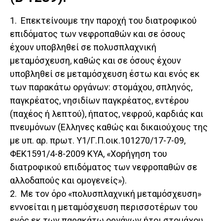
1. Επεκτείνουμε την παροχή του διατροφικού
επιδόματος των νεφροπαθών και σε όσους
έχουν υποβληθεί σε πολυσπλαχνική
μεταμόσχευση, καθώς και σε όσους έχουν
υποβληθεί σε μεταμόσχευση έστω και ενός εκ
των παρακάτω οργάνων: στομάχου, σπληνός,
παγκρέατος, νησιδίων παγκρέατος, εντέρου
(παχέος ή λεπτού), ήπατος, νεφρού, καρδιάς και
πνευμόνων (Ελληνες καθώς και δικαιούχους της
με υπ. αρ. πρωτ. Υ1/Γ.Π.οικ.101270/17-7-09,
ΦΕΚ1591/4-8-2009 ΚΥΑ, «Χορήγηση του
διατροφικού επιδόματος των νεφροπαθών σε
αλλοδαπούς και ομογενείς»).
2. Με τον όρο «πολυσπλαχνική μεταμόσχευση»
εννοείται η μεταμόσχευση περισσοτέρων του
ενός εκ των παρακάτω οργάνων ήτοι στομάχου,