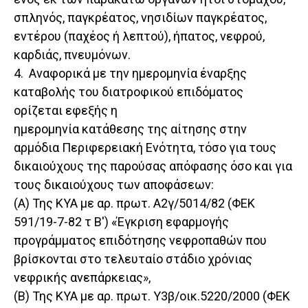
σπληνός, παγκρέατος, νησιδίων παγκρέατος,
εντέρου (παχέος ή λεπτού), ήπατος, νεφρού,
καρδιάς, πνευμόνων.
4. Αναφορικά με την ημερομηνία έναρξης
καταβολής του διατροφικού επιδόματος
ορίζεται εφεξής η
ημερομηνία κατάθεσης της αίτησης στην
αρμόδια Περιφερειακή Ενότητα, τόσο για τους
δικαιούχους της παρούσας απόφασης όσο και για
τους δικαιούχους των αποφάσεων:
(Α) Της ΚΥΑ με αρ. πρωτ. Α2γ/5014/82 (ΦΕΚ
591/19-7-82 τ Β') «Έγκριση εφαρμογής
προγράμματος επιδότησης νεφροπαθών που
βρίσκονται στο τελευταίο στάδιο χρόνιας
νεφρικής ανεπάρκειας»,
(Β) Της ΚΥΑ με αρ. πρωτ. Υ3β/οικ.5220/2000 (ΦΕΚ