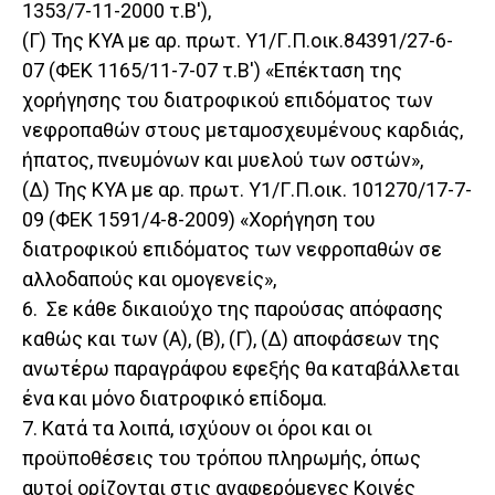
1353/7-11-2000 τ.Β'),
(Γ) Της ΚΥΑ με αρ. πρωτ. Υ1/Γ.Π.οικ.84391/27-6-
07 (ΦΕΚ 1165/11-7-07 τ.Β') «Επέκταση της
χορήγησης του διατροφικού επιδόματος των
νεφροπαθών στους μεταμοσχευμένους καρδιάς,
ήπατος, πνευμόνων και μυελού των οστών»,
(Δ) Της ΚΥΑ με αρ. πρωτ. Υ1/Γ.Π.οικ. 101270/17-7-
09 (ΦΕΚ 1591/4-8-2009) «Χορήγηση του
διατροφικού επιδόματος των νεφροπαθών σε
αλλοδαπούς και ομογενείς»,
6. Σε κάθε δικαιούχο της παρούσας απόφασης
καθώς και των (Α), (Β), (Γ), (Δ) αποφάσεων της
ανωτέρω παραγράφου εφεξής θα καταβάλλεται
ένα και μόνο διατροφικό επίδομα.
7. Κατά τα λοιπά, ισχύουν οι όροι και οι
προϋποθέσεις του τρόπου πληρωμής, όπως
αυτοί ορίζονται στις αναφερόμενες Κοινές