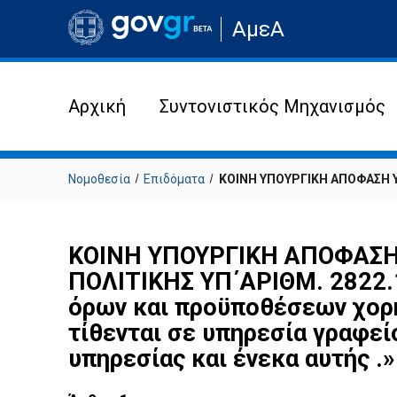
Μετάβαση
ΑμεΑ
στην
αρχική
σελίδα
του
ιστότοπου
Αρχική
Συντονιστικός Μηχανισμός
Νομοθεσία
Επιδόματα
ΚΟΙΝΗ ΥΠΟΥΡΓΙΚΗ ΑΠΟΦΑΣΗ Υ
ΚΟΙΝΗ ΥΠΟΥΡΓΙΚΗ ΑΠΟΦΑΣΗ 
ΠΟΛΙΤΙΚΗΣ ΥΠ΄ΑΡΙΘΜ. 2822.1
όρων και προϋποθέσεων χορή
τίθενται σε υπηρεσία γραφε
υπηρεσίας και ένεκα αυτής .»