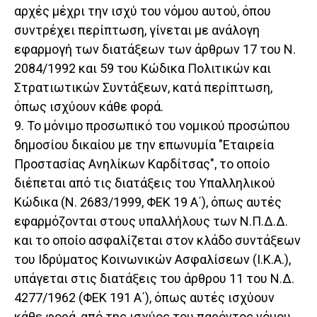
αρχές μέχρι την ισχύ του νόμου αυτού, όπου
συντρέχει περίπτωση, γίνεται με ανάλογη
εφαρμογή των διατάξεων των άρθρων 17 του Ν.
2084/1992 και 59 του Κώδικα Πολιτικών και
Στρατιωτικών Συντάξεων, κατά περίπτωση,
όπως ισχύουν κάθε φορά.
9. Το μόνιμο προσωπικό του νομικού προσώπου
δημοσίου δικαίου με την επωνυμία "Εταιρεία
Προστασίας Ανηλίκων Καρδίτσας", το οποίο
διέπεται από τις διατάξεις του Υπαλληλικού
Κώδικα (Ν. 2683/1999, ΦΕΚ 19 Α΄), όπως αυτές
εφαρμόζονται στους υπαλλήλους των Ν.Π.Δ.Δ.
και το οποίο ασφαλίζεται στον κλάδο συντάξεων
του Ιδρύματος Κοινωνικών Ασφαλίσεων (Ι.Κ.Α.),
υπάγεται στις διατάξεις του άρθρου 11 του Ν.Δ.
4277/1962 (ΦΕΚ 191 Α΄), όπως αυτές ισχύουν
κάθε φορά, από της ισχύος του παρόντος νόμου.