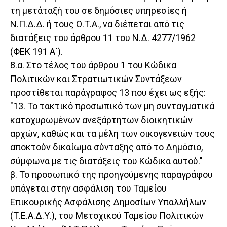
τη μετάταξή του σε δημόσιες υπηρεσίες ή
Ν.Π.Δ.Δ. ή τους Ο.Τ.Α., να διέπεται από τις
διατάξεις του άρθρου 11 του Ν.Δ. 4277/1962
(ΦΕΚ 191 Α΄).
8.α. Στο τέλος του άρθρου 1 του Κώδικα
Πολιτικών και Στρατιωτικών Συντάξεων
προστίθεται παράγραφος 13 που έχει ως εξής:
"13. Το τακτικό προσωπικό των μη συνταγματικά
κατοχυρωμένων ανεξάρτητων διοικητικών
αρχών, καθώς και τα μέλη των οικογενειών τους
αποκτούν δικαίωμα σύνταξης από το Δημόσιο,
σύμφωνα με τις διατάξεις του Κώδικα αυτού."
β. Το προσωπικό της προηγούμενης παραγράφου
υπάγεται στην ασφάλιση του Ταμείου
Επικουρικής Ασφάλισης Δημοσίων Υπαλλήλων
(Τ.Ε.Α.Δ.Υ.), του Μετοχικού Ταμείου Πολιτικών