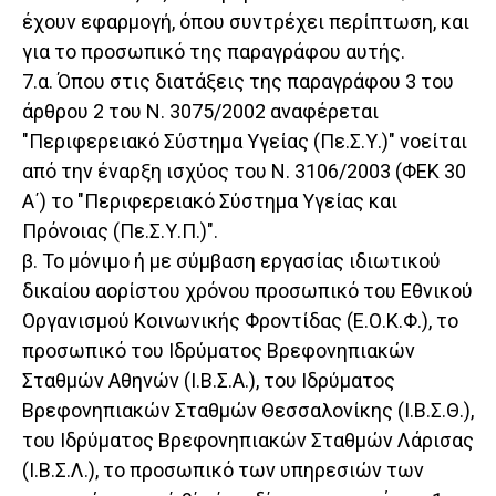
έχουν εφαρμογή, όπου συντρέχει περίπτωση, και
για το προσωπικό της παραγράφου αυτής.
7.α. Όπου στις διατάξεις της παραγράφου 3 του
άρθρου 2 του Ν. 3075/2002 αναφέρεται
"Περιφερειακό Σύστημα Υγείας (Πε.Σ.Υ.)" νοείται
από την έναρξη ισχύος του Ν. 3106/2003 (ΦΕΚ 30
Α΄) το "Περιφερειακό Σύστημα Υγείας και
Πρόνοιας (Πε.Σ.Υ.Π.)".
β. Το μόνιμο ή με σύμβαση εργασίας ιδιωτικού
δικαίου αορίστου χρόνου προσωπικό του Εθνικού
Οργανισμού Κοινωνικής Φροντίδας (Ε.Ο.Κ.Φ.), το
προσωπικό του Ιδρύματος Βρεφονηπιακών
Σταθμών Αθηνών (Ι.Β.Σ.Α.), του Ιδρύματος
Βρεφονηπιακών Σταθμών Θεσσαλονίκης (Ι.Β.Σ.Θ.),
του Ιδρύματος Βρεφονηπιακών Σταθμών Λάρισας
(Ι.Β.Σ.Λ.), το προσωπικό των υπηρεσιών των