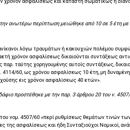
ών χρόνον ασφαλίσεως και καταστή σωματικώς ή διανο
ην ανωτέρω περίπτωση μειώθηκε από 10 σε 5 έτη με τη
 ανίκανοι λόγω τραυμάτων ή κακουχιών πολέμου συμφ
αετή χρόνον ασφαλίσεως δικαιούνται συντάξεως αντι
ης παρ. ταύτης χορηγουμένης αυτοίς συντάξεως, δικα
Ν.Δ. 4114/60, ως χρόνου ασφαλίσεως 10 έτη, μη δυναμέ
ιχούσης εις χρόνον ασφαλίσεως 40 ετών».
άφιο προστέθηκε με την παρ. 3 άρθρου 20 του ν. 4507/
0 του νομ. 4507/60 «περί ρυθμίσεως θεμάτων τινών των
ες της ασφαλίσεως και ήδη Συνταξιούχοι Νομικοί, ανά