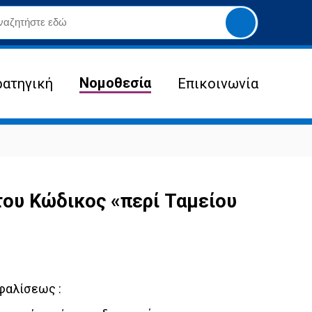
Yποβολή
αναζήτησης
Νομοθεσία
ρατηγική
Επικοινωνία
ου Κώδικος «περί Ταμείου
σφαλίσεως :