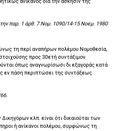
ητικώς ανίκανος δια την άσκησιν της
ν παρ. 1 άρθ. 7 Νομ. 1090/14-15 Νοεμ. 1980
ώνως τη περί αναπήρων πολέμου Νομοθεσία,
στοιχούσης προς 30ετή συντάξιμον
ιούνται όπως αναγνωρίσωσι δι εξαγοράς κατά
νης εν πάση περιπτώσει της συντάξεως
66.
 Δικηγόρων κλπ. είναι ότι δικαιούται των
πηροι ή ανίκανοι πολέμου, συμφώνως τη