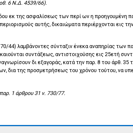
ρθ. 6 Ν.Δ. 4539/66).
όδου εκ της ασφαλίσεως των περί ων η προηγουμένη πα
ι περιορισμούς αυτής, δικαιώματα περιέρχονται εις τ
1370/44) λαμβάνοντες σύνταξιν ένεκα αναπηρίας των 
καιούνται συντάξεως, αντιστοιχούσης εις 25ετή συντά
γνωρίσουν δι εξαγοράς, κατά την παρ. 8 του άρθ. 35 
ν, δια της προσμετρήσεως του χρόνου τούτου, να υπε
παρ. 1 άρθρου 31 ν. 730/77.