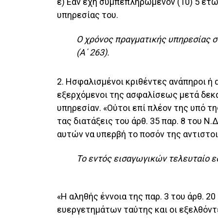
ε) Εάν έχη συμπεπληρωμένον (10) 5 ετ
υπηρεσίας του.
Ο χρόνος πραγματικής υπηρεσίας στ
(Α΄ 263).
2. Ησφαλισμένοι κριθέντες ανάπηροι ή
εξερχόμενοι της ασφαλίσεως μετά δεκ
υπηρεσίαν. «Ούτοι επί πλέον της υπό τ
τας διατάξεις του άρθ. 35 παρ. 8 του 
αυτών να υπερβή το ποσόν της αντιστο
Το εντός εισαγωγικών τελευταίο εδ
«Η αληθής έννοια της παρ. 3 του άρθ. 2
ευεργετημάτων ταύτης και οι εξελθόντ