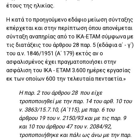
έτους της ηλικίας.
Η κατά το προηγούμενο εδάφιο μείωση σύνταξης
επέρχεται και στην περίπτωση όπου απονέμεται
σύνταξη αναπηρίας από το ΙΚΑ-ΕΤΑΜ σύμφωνα με
τις διατάξεις του άρθρου 28 παρ. 5 (εδάφια α΄ - γ΄)
του α.ν. 1846/1951 (Α΄ 179) εκτός αν ο
ασφαλισμένος έχει πραγματοποιήσει στην
ασφάλιση του ΙΚΑ - ΕΤΑΜ 3.600 ημέρες εργασίας
εκ των οποίων 600 την τελευταία πενταετία.»
Η παρ. 2 του άρθρου 28 που είχε
τροποποιηθεί με την παρ. 14 του αρθ. 10 του
ν. 3863/15.7.10, (Α΄115), με παρ. 6 του
άρθρου 19 του ν. 2150/93 και με τις παρ. 9
και 10 του άρθρου 47 του ν. 2084/92,
τροποποιήθηκε και πάλι ως άνω με την παρ.