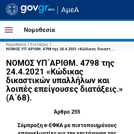
Μετάβαση
ΑμεΑ
στην
αρχική
σελίδα
του
Νομοθεσία
ιστότοπου
Νομοθεσία
Συντάξεις
ΝΟΜΟΣ ΥΠ΄ΑΡΙΘΜ. 4798 της 24.4.2021 «Κώδικας δικαστ...
ΝΟΜΟΣ ΥΠ΄ΑΡΙΘΜ. 4798 της
24.4.2021 «Κώδικας
δικαστικών υπαλλήλων και
λοιπές επείγουσες διατάξεις.»
(Α΄68).
Άρθρο 255
Σύμπραξη e-ΕΦΚΑ με πιστοποιημένους
επαγγελματίες για την επιτάχυνση της