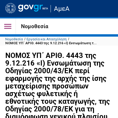
Μετάβαση
ΑμεΑ
στην
αρχική
σελίδα
του
Νομοθεσία
ιστότοπου
Νομοθεσία
Εργασία και Απασχόληση
ΝΟΜΟΣ ΥΠ΄ ΑΡΙΘ. 4443 της 9.12.216 «Ι) Ενσωμάτωση τ...
ΝΟΜΟΣ ΥΠ΄ ΑΡΙΘ. 4443 της
9.12.216 «Ι) Ενσωμάτωση της
Οδηγίας 2000/43/ΕΚ περί
εφαρμογής της αρχής της ίσης
μεταχείρισης προσώπων
ασχέτως φυλετικής ή
εθνοτικής τους καταγωγής, της
Οδηγίας 2000/78/ΕΚ για τη
διαμόρφωση γενικού πλαισίου